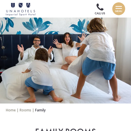
CALL US
Home
|
Rooms
|
Family