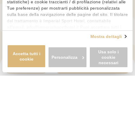
statistiche) e cookie traccianti / di profilazione (relativi alle
Tue preferenze) per mostrarti pubblicità personalizzata
sulla base della navigazione delle pagine del sito. Il titolare
del trattamento è Imperial Sport Hotel, contattabile
all'email: info@imperialsporthotel.it Puoi accettare tutti i
cookie premendo il pulsante "Accetta tutti i cookie",
Mostra dettagli
proseguire cliccando su "Usa solo i cookie necessari" o
gestire le tue preferenze facendo clic su "Personalizza". Al
WE ARE AFFILIATED WITH:
Usa solo i
fine di revocare il consenso prestato e visualizzare le
Accetta tutti i
Personalizza
cookie
informazioni complete sul trattamento dei dati clicca qui: "
cookie
necessari
cookie policy
" Allo stesso link trovi la nostra informativa
BOOK
REQUEST PRICE ESTIMATE
estesa sui cookie.
Privacy policy
-
Cookie policy
-
Change consents