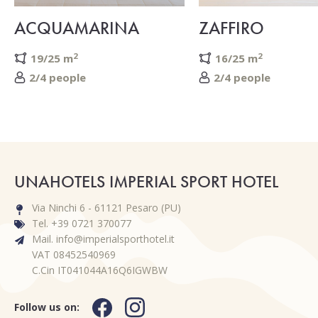
ACQUAMARINA
ZAFFIRO
2
2
19/25 m
16/25 m
2/4 people
2/4 people
UNAHOTELS IMPERIAL SPORT HOTEL
Via Ninchi 6 - 61121 Pesaro (PU)
Tel. +39 0721 370077
Mail. info@imperialsporthotel.it
VAT 08452540969
C.Cin IT041044A16Q6IGWBW
Follow us on: