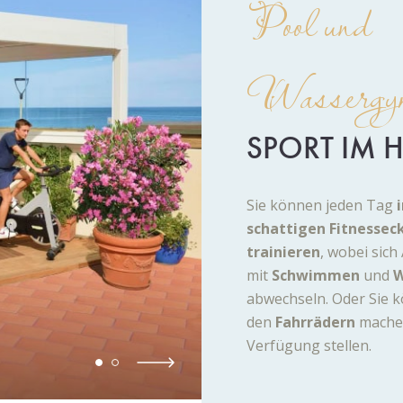
Pool und
Wassergym
SPORT IM 
Sie können jeden Tag
schattigen Fitnessec
trainieren
, wobei sich
mit
Schwimmen
und
W
abwechseln. Oder Sie k
den
Fahrrädern
machen
Verfügung stellen.