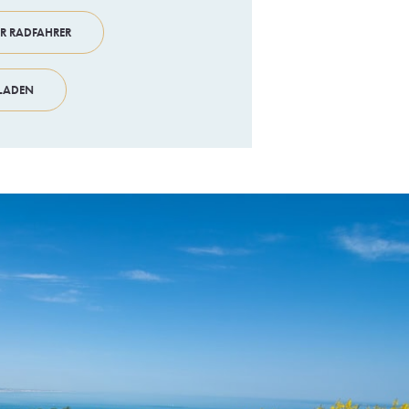
ÜR RADFAHRER
RLADEN