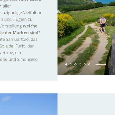
n
aller
inzigartige Vielfalt an
en und Hügeln zu
 Vorstellung
welche
te der Marken sind
?
te San Bartolo, das
ola del Furlo, der
Nerone, der
mone und Simoncello.