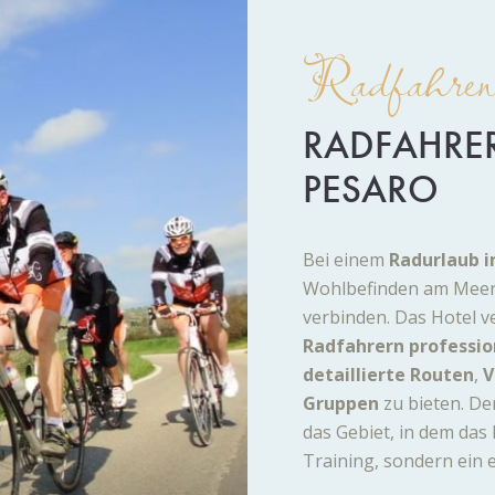
Radfahre
RADFAHRER
PESARO
Bei einem
Radurlaub i
Wohlbefinden am Meer
verbinden. Das Hotel ve
Radfahrern professio
detaillierte Routen
,
V
Gruppen
zu bieten. Den
das Gebiet, in dem das
Training, sondern ein e