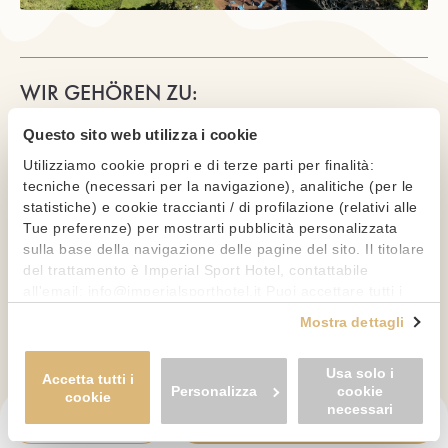
WIR GEHÖREN ZU:
Questo sito web utilizza i cookie
Utilizziamo cookie propri e di terze parti per finalità:
tecniche (necessari per la navigazione), analitiche (per le
statistiche) e cookie traccianti / di profilazione (relativi alle
Tue preferenze) per mostrarti pubblicità personalizzata
sulla base della navigazione delle pagine del sito. Il titolare
del trattamento è Imperial Sport Hotel, contattabile
all'email: info@imperialsporthotel.it Puoi accettare tutti i
cookie premendo il pulsante "Accetta tutti i cookie",
Mostra dettagli
proseguire cliccando su "Usa solo i cookie necessari" o
Datenschutzerklärung
-
Cookies-Richtlinie
-
gestire le tue preferenze facendo clic su "Personalizza". Al
Einwilligungen ändern
Usa solo i
fine di revocare il consenso prestato e visualizzare le
Accetta tutti i
Personalizza
cookie
informazioni complete sul trattamento dei dati clicca qui: "
cookie
necessari
cookie policy
" Allo stesso link trovi la nostra informativa
BUCHEN
ANFRAGEN
estesa sui cookie.