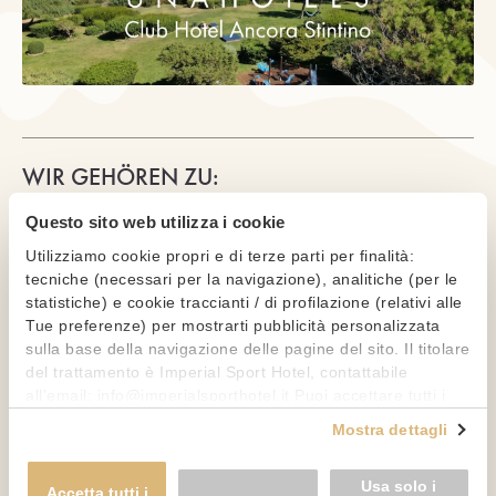
WIR GEHÖREN ZU:
Questo sito web utilizza i cookie
Utilizziamo cookie propri e di terze parti per finalità:
tecniche (necessari per la navigazione), analitiche (per le
statistiche) e cookie traccianti / di profilazione (relativi alle
Tue preferenze) per mostrarti pubblicità personalizzata
sulla base della navigazione delle pagine del sito. Il titolare
del trattamento è Imperial Sport Hotel, contattabile
all'email: info@imperialsporthotel.it Puoi accettare tutti i
cookie premendo il pulsante "Accetta tutti i cookie",
Mostra dettagli
proseguire cliccando su "Usa solo i cookie necessari" o
Datenschutzerklärung
-
Cookies-Richtlinie
-
gestire le tue preferenze facendo clic su "Personalizza". Al
Einwilligungen ändern
Usa solo i
fine di revocare il consenso prestato e visualizzare le
Accetta tutti i