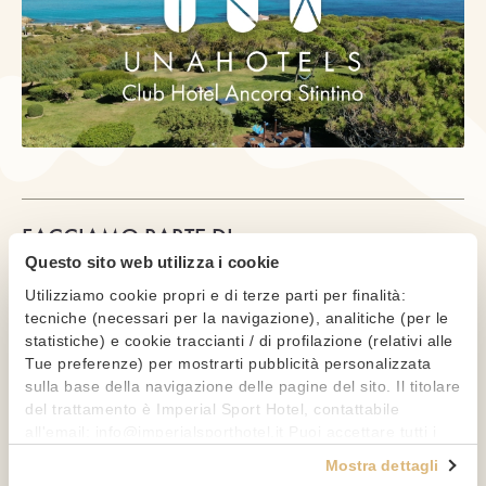
FACCIAMO PARTE DI:
Questo sito web utilizza i cookie
Utilizziamo cookie propri e di terze parti per finalità:
tecniche (necessari per la navigazione), analitiche (per le
statistiche) e cookie traccianti / di profilazione (relativi alle
Tue preferenze) per mostrarti pubblicità personalizzata
sulla base della navigazione delle pagine del sito. Il titolare
del trattamento è Imperial Sport Hotel, contattabile
all'email: info@imperialsporthotel.it Puoi accettare tutti i
cookie premendo il pulsante "Accetta tutti i cookie",
Mostra dettagli
proseguire cliccando su "Usa solo i cookie necessari" o