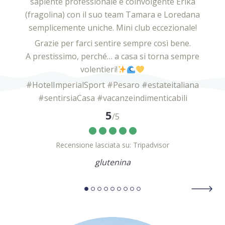
sapiente professionale e coinvolgente Erika
o di
pr
(fragolina) con il suo team Tamara e Loredana
b
semplicemente uniche. Mini club eccezionale!
no
Grazie per farci sentire sempre così bene.
Nic
A prestissimo, perché… a casa si torna sempre
volentieri!
#HotelImperialSport #Pesaro #estateitaliana
#sentirsiaCasa #vacanzeindimenticabili
5
/5
Recensione lasciata su: Tripadvisor
glutenina