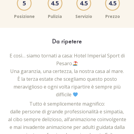
5
4.5
4.5
4.5
Posizione
Pulizia
Servizio
Prezzo
Da ripetere
la
E così… siamo tornati a casa: Hotel Imperial Sport di
ll
Pesaro
IN
Una garanzia, una certezza, la nostra casa al mare.
so
È la terza estate che scegliamo questo posto
e a
meraviglioso e ogni volta ripartire è sempre più
co
e e
difficile
Tu
c
Tutto è semplicemente magnifico:
e e
dalle persone di grande professionalità e simpatia,
al cibo sempre delizioso, all’animazione coinvolgente
e mai invadente animazione per adulti guidata dalla
ta