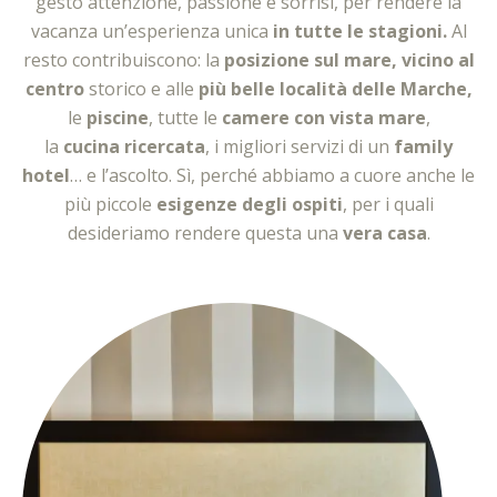
gesto attenzione, passione e sorrisi, per rendere la
vacanza un’esperienza unica
in tutte le stagioni.
Al
resto contribuiscono: la
posizione sul mare, vicino al
centro
storico e alle
più belle località delle Marche,
le
piscine
, tutte le
camere con vista mare
,
era familiare Suite
la
cucina
ricercata
, i migliori servizi di un
family
hotel
… e l’ascolto. Sì, perché abbiamo a cuore anche le
più piccole
esigenze degli ospiti
, per i quali
desideriamo rendere questa una
vera casa
.