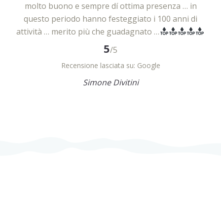
molto buono e sempre dí ottima presenza … in
tu
ia
questo periodo hanno festeggiato i 100 anni di
te
attività … merito più che guadagnato …
(d
mo
5
/5
a
Recensione lasciata su: Google
to.
Simone Divitini
nte
ass