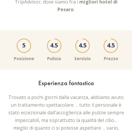
TripAdvisor, dove siamo fra i
migliori hotel di
Pesaro
.
5
4.5
4.5
4.5
Posizione
Pulizia
Servizio
Prezzo
Esperienza fantastica
ole
Trovato a pochi giorni dalla vacanza, abbiamo avuto
H
 ci
un trattamento spettacolare … tutto il personale è
q
iamo
stato eccezionale dall’accoglienza alle pulizie sempre
impeccabili, ma soprattutto la qualità del cibo…
o
meglio di quanto ci si potesse aspettare … vario,
ce