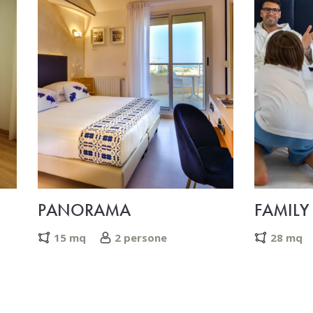
PANORAMA
FAMILY
15 mq
2 persone
28 mq