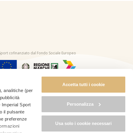
l Sport cofinanziato dal Fondo Sociale Europeo
Accetta tutti i cookie
, analitiche (per
 pubblicità
Personalizza
è Imperial Sport
o il pulsante
tue preferenze
Usa solo i cookie necessari
formazioni