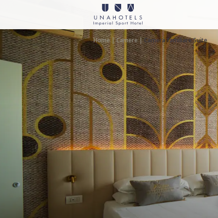
Home
|
Camere
|
Camera familiare Suite