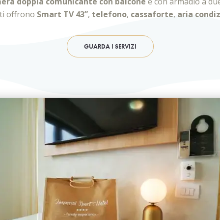
era doppia comunicante con balcone
e con armadio a due
ti offrono
Smart TV 43”
,
telefono
,
cassaforte
,
aria condi
GUARDA I SERVIZI