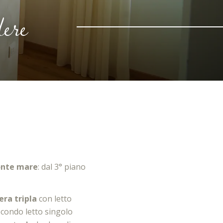
dere
onte mare
: dal 3° piano
ra tripla
con letto
econdo letto singolo