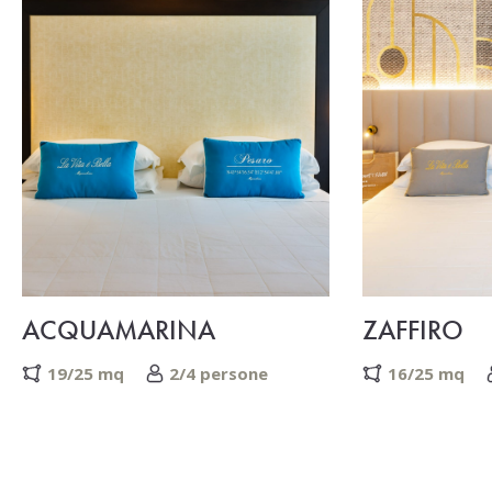
ACQUAMARINA
ZAFFIRO
19/25 mq
2/4 persone
16/25 mq