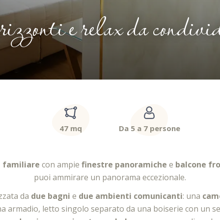
zzonti e relax da condivi
47 mq
Da 5 a 7 persone
 familiare
con ampie
finestre panoramiche
e
balcone fr
puoi ammirare un panorama eccezionale.
izzata da
due bagni
e
due ambienti comunicanti
: una
came
a armadio, letto singolo separato da una boiserie con un s