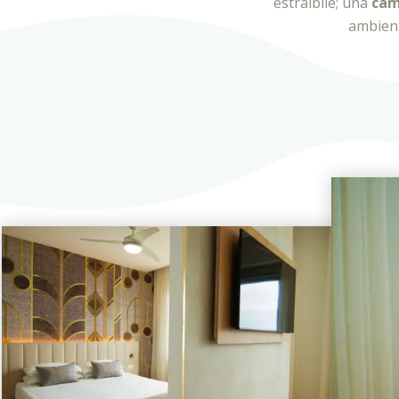
estraibile; una
cam
ambien