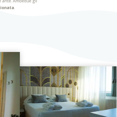
 ante. Ambedue gli
zionata
.