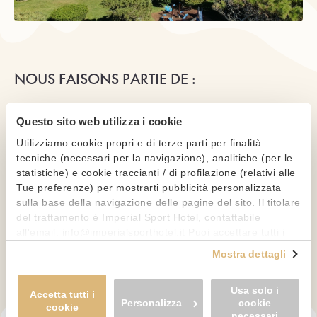
NOUS FAISONS PARTIE DE :
Questo sito web utilizza i cookie
Utilizziamo cookie propri e di terze parti per finalità:
tecniche (necessari per la navigazione), analitiche (per le
statistiche) e cookie traccianti / di profilazione (relativi alle
Tue preferenze) per mostrarti pubblicità personalizzata
sulla base della navigazione delle pagine del sito. Il titolare
del trattamento è Imperial Sport Hotel, contattabile
all'email: info@imperialsporthotel.it Puoi accettare tutti i
cookie premendo il pulsante "Accetta tutti i cookie",
Mostra dettagli
Politique sur le respect de la vie privée
-
proseguire cliccando su "Usa solo i cookie necessari" o
Politique sur l’utilisation des cookies
-
gestire le tue preferenze facendo clic su "Personalizza". Al
Modifier les consentements
Usa solo i
fine di revocare il consenso prestato e visualizzare le
Accetta tutti i
Personalizza
cookie
informazioni complete sul trattamento dei dati clicca qui: "
cookie
necessari