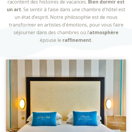
racontent des histoires de vacances.
Bien dormir est
un art
. Se sentir à l’aise dans une chambre d'hôtel est
un état d’esprit. Notre philosophie est de nous
transformer en artistes d'émotions, pour vous faire
séjourner dans des chambres où l’
atmosphère
épouse le
raffinement
.