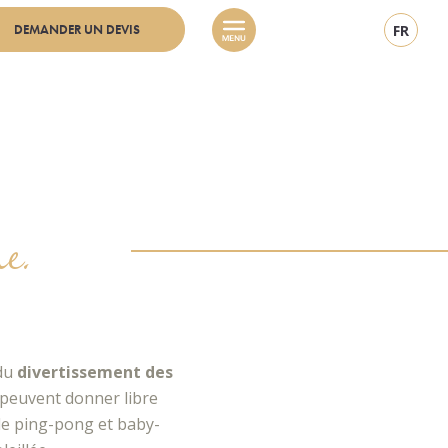
DEMANDER UN DEVIS
FR
e.
 du
divertissement des
s peuvent donner libre
 de ping-pong et baby-