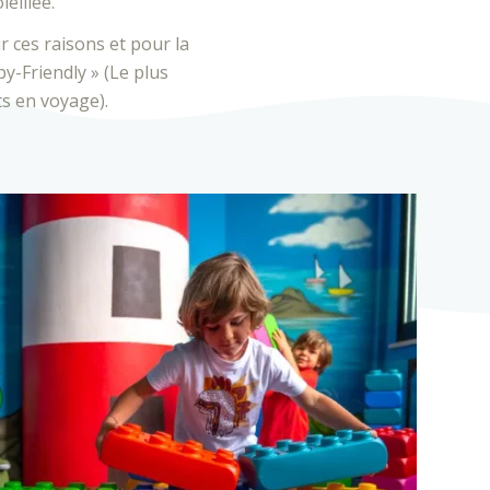
leillée.
 ces raisons et pour la
by-Friendly » (Le plus
ts en voyage).